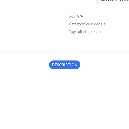
SKU:
N/A
Category:
Veleprodaja
Tags:
all
,
etui
,
steklo
DESCRIPTION