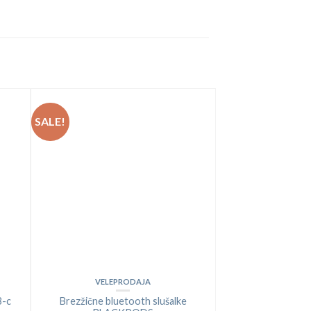
SALE!
VELEPRODAJA
B-c
Brezžične bluetooth slušalke