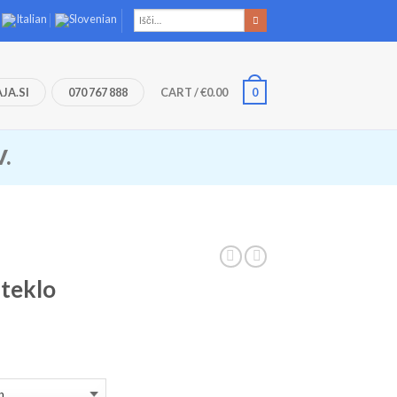
JA.SI
070 767 888
CART
/
€
0.00
0
V.
steklo