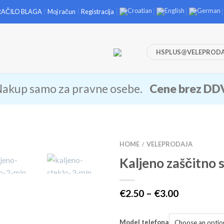
RAČILO BLAGA
Moj račun
Registracija
HSPLUS@VELEPRODA
akup samo za pravne osebe.
Cene brez DD
HOME
VELEPRODAJA
/
Kaljeno zaščitno 
€
2.50
–
€
3.00
Model telefona