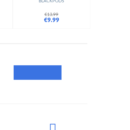
BLACKPODS
€
13.99
€
9.99