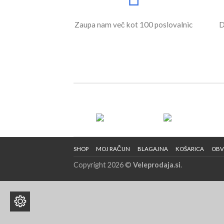
Zaupa nam več kot 100 poslovalnic
D
SHOP
MOJ RAČUN
BLAGAJNA
KOŠARICA
OBV
Copyright 2026 ©
Veleprodaja.si
.