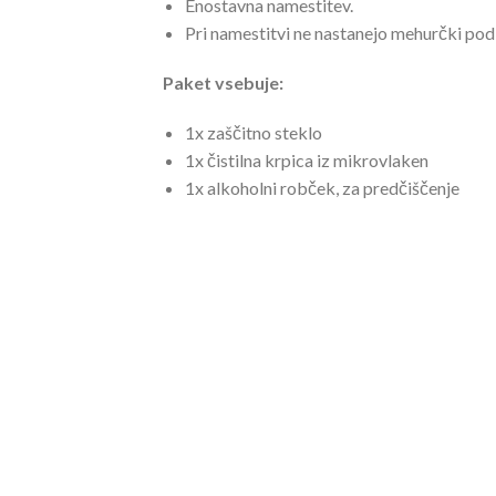
Enostavna namestitev.
Pri namestitvi ne nastanejo mehurčki pod
Paket vsebuje:
1x zaščitno steklo
1x čistilna krpica iz mikrovlaken
1x alkoholni robček, za predčiščenje