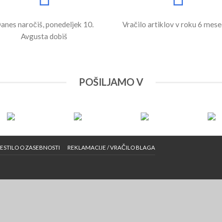
anes naročiš, ponedeljek 10.
Vračilo artiklov v roku 6 mes
Avgusta dobiš
POŠILJAMO V
ESTILO O ZASEBNOSTI
REKLAMACIJE / VRAČILO BLAGA