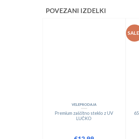
POVEZANI IZDELKI
SALE
VELEPRODAJA
Premium zaščitno steklo z UV
65
LUČKO
€
12.99