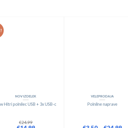
!
NOV IZDELEK
VELEPRODAJA
w Hitri polnilec USB + 3x USB-c
Polnilne naprave
€
24.99
€
14.99
€
3.50
€
24.99
–