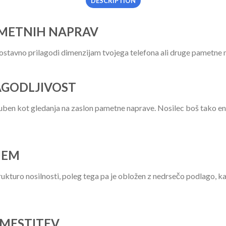
DESCRIPTION
AMETNIH NAPRAV
ostavno prilagodi dimenzijam tvojega telefona ali druge pametne na
LAGODLJIVOST
ben kot gledanja na zaslon pametne naprave. Nosilec boš tako enos
JEM
ukturo nosilnosti, poleg tega pa je obložen z nedrsečo podlago, ka
AMESTITEV