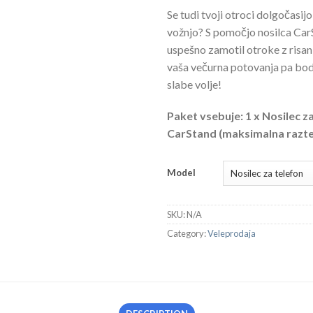
Se tudi tvoji otroci dolgočasij
vožnjo? S pomočjo nosilca Ca
uspešno zamotil otroke z risank
vaša večurna potovanja pa bod
slabe volje!
Paket vsebuje: 1 x Nosilec z
CarStand (maksimalna razteg
Model
SKU:
N/A
Category:
Veleprodaja