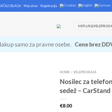
RAČILO BLAGA
Moj račun
Registracija
HSPLUS@VELEPRODA
akup samo za pravne osebe.
Cene brez DD
HOME
VELEPRODAJA
/
Nosilec za telefon
sedež – CarStand
€
8.00