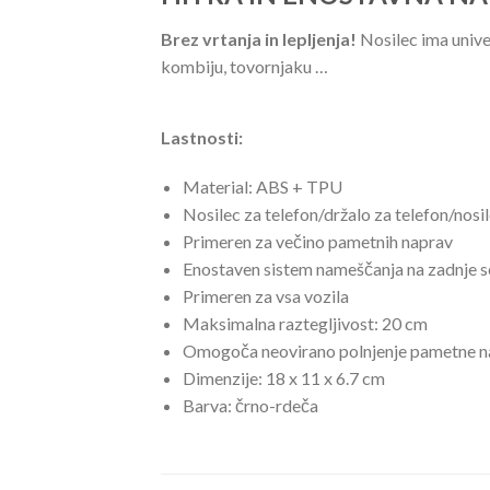
Brez vrtanja in lepljenja!
Nosilec ima unive
kombiju, tovornjaku …
Lastnosti:
Material: ABS + TPU
Nosilec za telefon/držalo za telefon/nosil
Primeren za večino pametnih naprav
Enostaven sistem nameščanja na zadnje 
Primeren za vsa vozila
Maksimalna raztegljivost: 20 cm
Omogoča neovirano polnjenje pametne 
Dimenzije: 18 x 11 x 6.7 cm
Barva: črno-rdeča