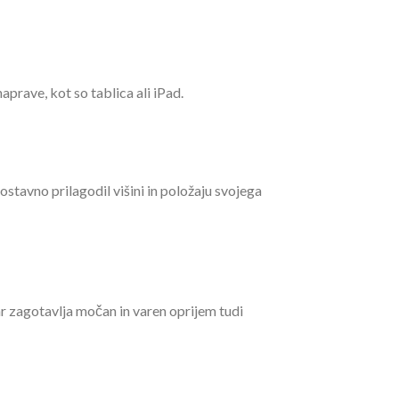
prave, kot so tablica ali iPad.
tavno prilagodil višini in položaju svojega
r zagotavlja močan in varen oprijem tudi