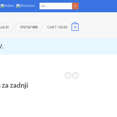
JA.SI
070 767 888
CART
/
€
0.00
0
V.
 za zadnji