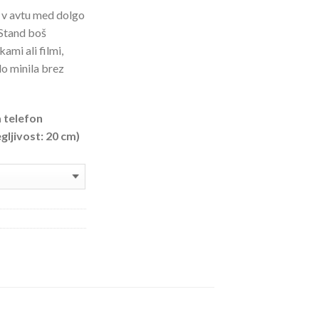
o v avtu med dolgo
rStand boš
ami ali filmi,
o minila brez
a telefon
ljivost: 20 cm)