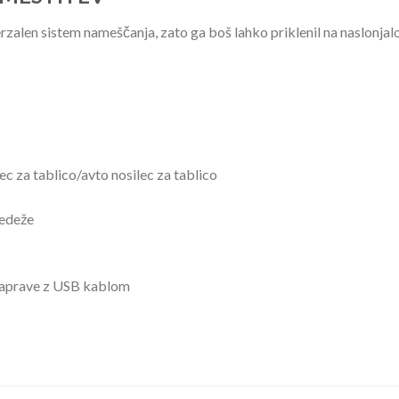
rzalen sistem nameščanja, zato ga boš lahko priklenil na naslonjalo
ec za tablico/avto nosilec za tablico
sedeže
naprave z USB kablom