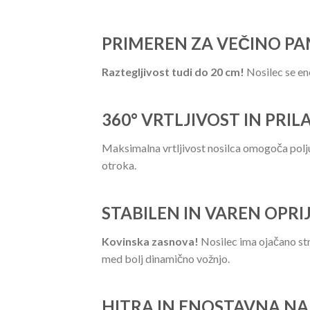
PRIMEREN ZA VEČINO P
Raztegljivost tudi do 20 cm!
Nosilec se en
360° VRTLJIVOST IN PRI
Maksimalna vrtljivost nosilca omogoča polju
otroka.
STABILEN IN VAREN OPRI
Kovinska zasnova!
Nosilec ima ojačano str
med bolj dinamično vožnjo.
HITRA IN ENOSTAVNA N